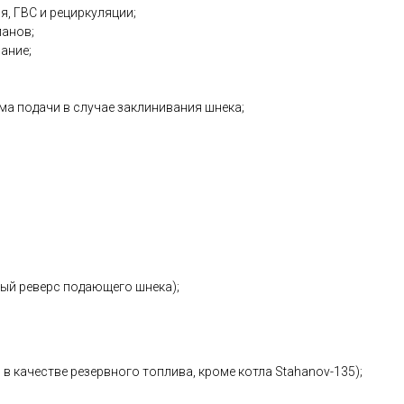
, ГВС и рециркуляции;
панов;
ание;
ма подачи в случае заклинивания шнека;
indows CE;
ный реверс подающего шнека);
в качестве резервного топлива, кроме котла Stahanov-135);