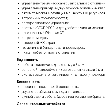
управление тремя насосами: центрального отопления
управление приводами двух термосмесительных кла
автоматическая модуляция мощности PID-регулиров
встроенный хронотермостат;
погодозависимое управление;
cистема «СТОП-УГОЛЬ» для удобства чистки механиз
лицензионный W
интренет модуль;
сенсорный ЖК-экран;
герметичный бункер трех типоразмеров;
низкая себестоимость отопления
Надежность
работа в системах с давлением до 3 атм.;
основной теплообменник изготовлен из стали 5 мм;
система защиты от заклинивания шнеков (инвертор
Безопасность
пассивная пожарная безопасность;
двушнековый механизм подачи топлива;
ручной режим работы (дрова или топливные брикеты 
Дополнительные устройства