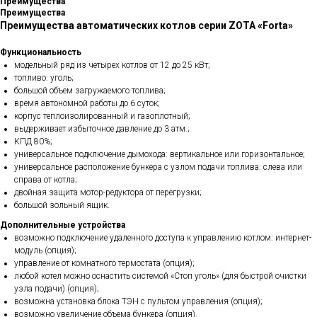
Преимущества
Преимущества
Преимущества автоматических котлов серии ZOTA «Forta»
Функциональность
модельный ряд из четырех котлов от 12 до 25 кВт;
топливо: уголь;
большой объем загружаемого топлива;
время автономной работы до 6 суток;
корпус теплоизолированный и газоплотный;
выдерживает избыточное давление до 3 атм.;
КПД 80%;
универсальное подключение дымохода: вертикальное или горизонтальное;
универсальное расположение бункера с узлом подачи топлива: слева или
справа от котла;
двойная защита мотор-редуктора от перегрузки;
большой зольный ящик.
Дополнительные устройства
возможно подключение удаленного доступа к управлению котлом: интернет-
модуль (опция);
управление от комнатного термостата (опция);
любой котел можно оснастить системой «Стоп уголь» (для быстрой очистки
узла подачи) (опция);
возможна установка блока ТЭН с пультом управления (опция);
возможно увеличение объема бункера (опция).