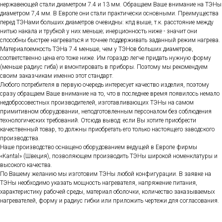
нержавеющей стали диаметром 7.4 и 13 мм. Обращаем Ваше внимание на ТЭНы
диаметром 7,4 мм. В Европе они стали практически основными. Преимущества
перед ТЭНами больших диаметров очевидны: кпд выше, т.к. расстояние между
нитью накала и трубкой у них меньше; инерционность ниже - значит они
способны быстрее нагреваться и точнее поддерживать заданный режим нагрева.
Материалоемкость ТЭНа 7.4 меньше, чем у ТЭНов больших диаметров,
соответственно цена его тоже ниже. Им гораздо легче придать нужную форму
(меньше радиус гиба) и вмонтировать в приборы. Поэтому мы рекомендуем
своим заказчикам именно этот стандарт.
Любого потребителя в первую очередь интересует качество изделия, поэтому
сразу обращаем Ваше внимание на то, что в последнее время появилось немало
недобросовестных производителей, изготавливающих ТЭНы на самом
примитивном оборудовании, неподготовленным персоналом без соблюдения
технологических требований. Отсюда вывод: если Вы хотите приобрести
качественный товар, то должны приобретать его только настоящего заводского
производства.
Наше производство оснащено оборудованием ведущей в Европе фирмы
«Kantal» (Швеция), позволяющем производить ТЭНы широкой номенклатуры и
высокого качества.
По Вашему желанию мы изготовим ТЭНы любой конфигурации. В заявке на
ТЭНы необходимо указать мощность нагревателя, напряжение питания,
характеристику рабочей среды, материал оболочки, количество заказываемых
нагревателей, форму и радиус гибки или приложить чертежи для согласования.