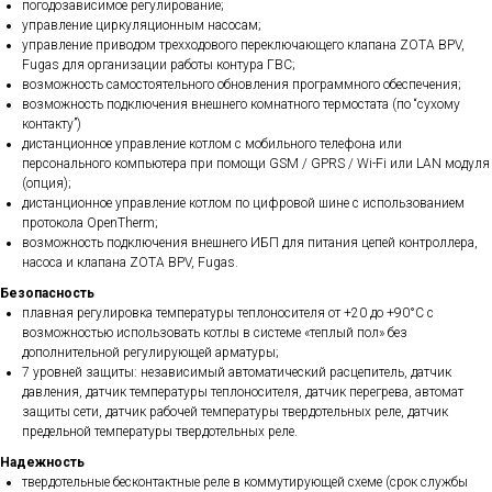
погодозависимое регулирование;
управление циркуляционным насосам;
управление приводом трехходового переключающего клапана ZOTA BPV,
Fugas для организации работы контура ГВС;
возможность самостоятельного обновления программного обеспечения;
возможность подключения внешнего комнатного термостата (по “сухому
контакту”)
дистанционное управление котлом с мобильного телефона или
персонального компьютера при помощи GSM / GPRS / Wi-Fi или LAN модуля
(опция);
дистанционное управление котлом по цифровой шине с использованием
протокола OpenTherm;
возможность подключения внешнего ИБП для питания цепей контроллера,
насоса и клапана ZOTA BPV, Fugas.
Безопасность
плавная регулировка температуры теплоносителя от +20 до +90°С с
возможностью использовать котлы в системе «теплый пол» без
дополнительной регулирующей арматуры;
7 уровней защиты: независимый автоматический расцепитель, датчик
давления, датчик температуры теплоносителя, датчик перегрева, автомат
защиты сети, датчик рабочей температуры твердотельных реле, датчик
предельной температуры твердотельных реле.
Надежность
твердотельные бесконтактные реле в коммутирующей схеме (срок службы