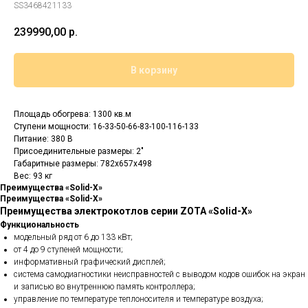
SS3468421133
239990,00
р.
В корзину
Площадь обогрева: 1300 кв.м
Cтупени мощности: 16-33-50-66-83-100-116-133
Питание: 380 В
Присоединительные размеры: 2"
Габаритные размеры: 782x657x498
Вес: 93 кг
Преимущества «Solid-X»
Преимущества «Solid-X»
Преимущества электрокотлов серии ZOTA «Solid-X»
Функциональность
модельный ряд от 6 до 133 кВт;
от 4 до 9 ступеней мощности;
информативный графический дисплей;
система самодиагностики неисправностей с выводом кодов ошибок на экран
и записью во внутреннюю память контроллера;
управление по температуре теплоносителя и температуре воздуха;