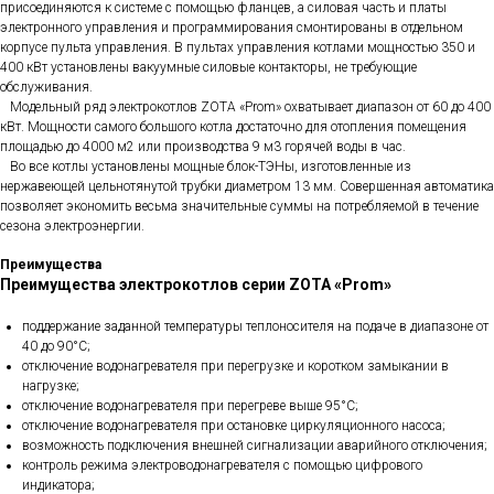
присоединяются к системе с помощью фланцев, а силовая часть и платы
электронного управления и программирования смонтированы в отдельном
корпусе пульта управления. В пультах управления котлами мощностью 350 и
400 кВт установлены вакуумные силовые контакторы, не требующие
обслуживания.
Модельный ряд электрокотлов ZOTA «Prom» охватывает диапазон от 60 до 400
кВт. Мощности самого большого котла достаточно для отопления помещения
площадью до 4000 м2 или производства 9 м3 горячей воды в час.
Во все котлы установлены мощные блок-ТЭНы, изготовленные из
нержавеющей цельнотянутой трубки диаметром 13 мм. Совершенная автоматика
позволяет экономить весьма значительные суммы на потребляемой в течение
сезона электроэнергии.
Преимущества
Преимущества электрокотлов серии ZOTA «Prom»
поддержание заданной температуры теплоносителя на подаче в диапазоне от
40 до 90°С;
отключение водонагревателя при перегрузке и коротком замыкании в
нагрузке;
отключение водонагревателя при перегреве выше 95°С;
отключение водонагревателя при остановке циркуляционного насоса;
возможность подключения внешней сигнализации аварийного отключения;
контроль режима электроводонагревателя с помощью цифрового
индикатора;