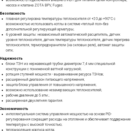
возможность подключения внешнего ИБП для питания цепей контроллера,
насоса и клапана ZOTA BPV, Fugas.
Безопасность
плавная регулировка температуры теплоносителя от +20 до +90°С с
возможностью использовать котлы в системе «теплый пол» без
дополнительной регулирующей арматуры;
6 уровней защиты: независимый автоматический расцепитель, датчик
уровня теплоносителя, датчик температуры теплоносителя, датчик перегрева
теплоносителя, термопредохранители (на силовых реле), автомат защиты
сети;
Надежность
блоки ТЭН из нержавеющей трубки диаметром 7,4 мм специальной
конструкции с пониженной ваттной нагрузкой;
ротация ступеней мощности - выравнивание ресурса ТЭНов;
расширенный диапазон питающего напряжения;
защита блока управления от повышенного напряжения;
возможно использование незамерзающих теплоносителей;
рабочее давление до 5 атм.;
расширенная двухлетняя гарантия.
Экономичность
интеллектуальная система управления мощностью на основе PID-
регулирования сокращает расходы на отопление и обеспечивает поддержание
температуры с высокой точностью;
теплоизоляция корпуса котла;