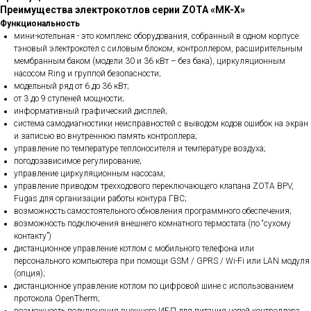
Преимущества электрокотлов серии ZOTA «MK-X»
Функциональность
мини-котельная - это комплекс оборудования, собранный в одном корпусе:
тэновый электрокотел с силовым блоком, контроллером, расширительным
мембранным баком (модели 30 и 36 кВт – без бака), циркуляционным
насосом Ring и группой безопасности;
модельный ряд от 6 до 36 кВт;
от 3 до 9 ступеней мощности;
информативный графический дисплей;
система самодиагностики неисправностей с выводом кодов ошибок на экран
и записью во внутреннюю память контроллера;
управление по температуре теплоносителя и температуре воздуха;
погодозависимое регулирование;
управление циркуляционным насосам;
управление приводом трехходового переключающего клапана ZOTA BPV,
Fugas для организации работы контура ГВС;
возможность самостоятельного обновления программного обеспечения;
возможность подключения внешнего комнатного термостата (по “сухому
контакту”)
дистанционное управление котлом с мобильного телефона или
персонального компьютера при помощи GSM / GPRS / Wi-Fi или LAN модуля
(опция);
дистанционное управление котлом по цифровой шине с использованием
протокола OpenTherm;