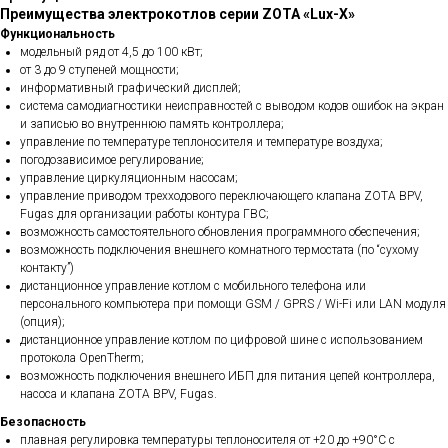
Преимущества электрокотлов серии ZOTA «Lux-X»
Функциональность
модельный ряд от 4,5 до 100 кВт;
от 3 до 9 ступеней мощности;
информативный графический дисплей;
система самодиагностики неисправностей с выводом кодов ошибок на экран
и записью во внутреннюю память контроллера;
управление по температуре теплоносителя и температуре воздуха;
погодозависимое регулирование;
управление циркуляционным насосам;
управление приводом трехходового переключающего клапана ZOTA BPV,
Fugas для организации работы контура ГВС;
возможность самостоятельного обновления программного обеспечения;
возможность подключения внешнего комнатного термостата (по “сухому
контакту”)
дистанционное управление котлом с мобильного телефона или
персонального компьютера при помощи GSM / GPRS / Wi-Fi или LAN модуля
(опция);
дистанционное управление котлом по цифровой шине с использованием
протокола OpenTherm;
возможность подключения внешнего ИБП для питания цепей контроллера,
насоса и клапана ZOTA BPV, Fugas.
Безопасность
плавная регулировка температуры теплоносителя от +20 до +90°С с