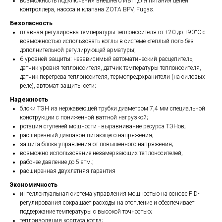
возможность подключения внешнего ИБП для питания цепей
контроллера, насоса и клапана ZOTA BPV, Fugas.
Безопасность
плавная регулировка температуры теплоносителя от +20 до +90°С с
возможностью использовать котлы в системе «теплый пол» без
дополнительной регулирующей арматуры;
6 уровней защиты: независимый автоматический расцепитель,
датчик уровня теплоносителя, датчик температуры теплоносителя,
датчик перегрева теплоносителя, термопредохранители (на силовых
реле), автомат защиты сети;
Надежность
блоки ТЭН из нержавеющей трубки диаметром 7,4 мм специальной
конструкции с пониженной ваттной нагрузкой;
ротация ступеней мощности - выравнивание ресурса ТЭНов;
расширенный диапазон питающего напряжения;
защита блока управления от повышенного напряжения;
возможно использование незамерзающих теплоносителей;
рабочее давление до 5 атм.;
расширенная двухлетняя гарантия
Экономичность
интеллектуальная система управления мощностью на основе PID-
регулирования сокращает расходы на отопление и обеспечивает
поддержание температуры с высокой точностью;
теплоизоляция корпуса котла;