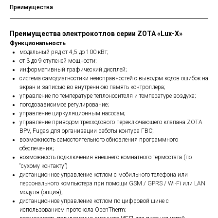
Преимущества
Преимущества электрокотлов серии ZOTA «Lux-X»
Функциональность
модельный ряд от 4,5 до 100 кВт;
от 3 до 9 ступеней мощности;
информативный графический дисплей;
система самодиагностики неисправностей с выводом кодов ошибок на
экран и записью во внутреннюю память контроллера;
управление по температуре теплоносителя и температуре воздуха;
погодозависимое регулирование;
управление циркуляционным насосам;
управление приводом трехходового переключающего клапана ZOTA
BPV, Fugas для организации работы контура ГВС;
возможность самостоятельного обновления программного
обеспечения;
возможность подключения внешнего комнатного термостата (по
“сухому контакту”)
дистанционное управление котлом с мобильного телефона или
персонального компьютера при помощи GSM / GPRS / Wi-Fi или LAN
модуля (опция);
дистанционное управление котлом по цифровой шине с
использованием протокола OpenTherm;