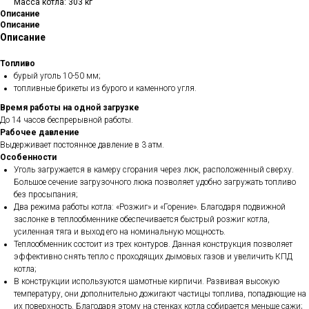
Масса котла: 303 кг
Описание
Описание
Описание
Топливо
бурый уголь 10-50 мм;
топливные брикеты из бурого и каменного угля.
Время работы на одной загрузке
До 14 часов беспрерывной работы.
Рабочее давление
Выдерживает постоянное давление в 3 атм.
Особенности
Уголь загружается в камеру сгорания через люк, расположенный сверху.
Большое сечение загрузочного люка позволяет удобно загружать топливо
без просыпания;
Два режима работы котла: «Розжиг» и «Горение». Благодаря подвижной
заслонке в теплообменнике обеспечивается быстрый розжиг котла,
усиленная тяга и выход его на номинальную мощность.
Теплообменник состоит из трех контуров. Данная конструкция позволяет
эффективно снять тепло с проходящих дымовых газов и увеличить КПД
котла;
В конструкции используются шамотные кирпичи. Развивая высокую
температуру, они дополнительно дожигают частицы топлива, попадающие на
их поверхность. Благодаря этому на стенках котла собирается меньше сажи;