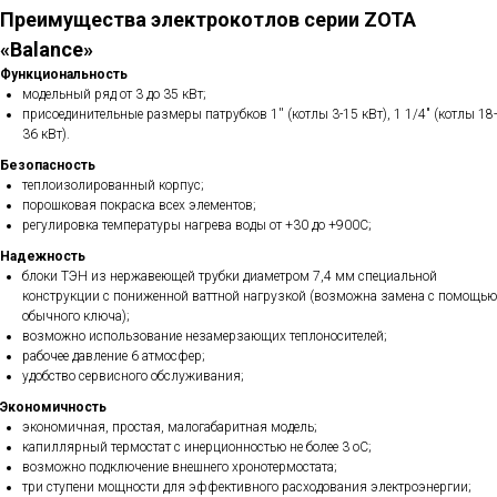
Преимущества электрокотлов серии ZOTA
«Balance»
Функциональность
модельный ряд от 3 до 35 кВт;
присоединительные размеры патрубков 1'' (котлы 3-15 кВт), 1 1/4" (котлы 18-
36 кВт).
Безопасность
теплоизолированный корпус;
порошковая покраска всех элементов;
регулировка температуры нагрева воды от +30 до +900С;
Надежность
блоки ТЭН из нержавеющей трубки диаметром 7,4 мм специальной
конструкции с пониженной ваттной нагрузкой (возможна замена с помощью
обычного ключа);
возможно использование незамерзающих теплоносителей;
рабочее давление 6 атмосфер;
удобство сервисного обслуживания;
Экономичность
экономичная, простая, малогабаритная модель;
капиллярный термостат с инерционностью не более 3 oC;
возможно подключение внешнего хронотермостата;
три ступени мощности для эффективного расходования электроэнергии;