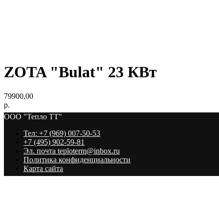
ZOTA "Bulat" 23 КВт
79900,00
р.
ООО "Тепло ТТ"
Тел: +7 (969) 007-50-53
+7 (495) 902-59-81
Эл. почта teploterm@inbox.ru
Политика конфиденциальности
Карта сайта
ООО "Тепло ТТ"
Наверх