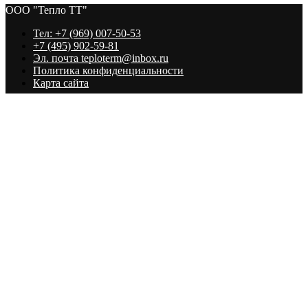
ООО "Тепло ТТ"
Тел: +7 (969) 007-50-53
+7 (495) 902-59-81
Эл. почта teploterm@inbox.ru
Политика конфиденциальности
Карта сайта
ООО "Тепло ТТ"
Наверх