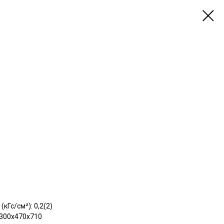
кГс/см²): 0,2(2)
: 300х470х710