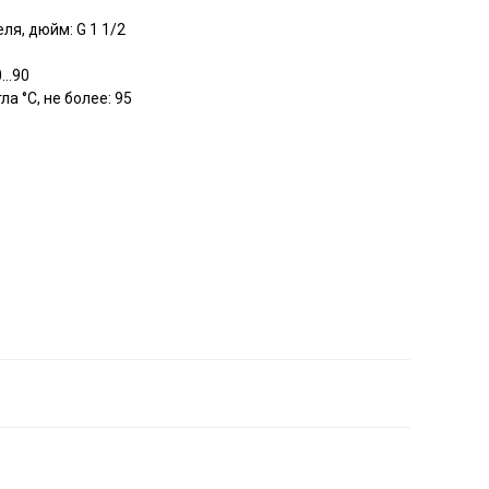
я, дюйм: G 1 1/2
..90
а °C, не более: 95