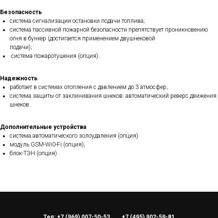
Безопасность
система сигнализации остановки подачи топлива;
система пассивной пожарной безопасности препятствует проникновению
огня в бункер (достигается применением двушнековой
подачи);
система пожаротушения (опция).
Надежность
работает в системах отопления с давлением до 3 атмосфер;
система защиты от заклинивания шнеков: автоматический реверс движения
шнеков.
Дополнительные устройства
система автоматического золоудаления (опция)
модуль GSM-Wi0-Fi (опция);
блок-ТЭН (опция).
Тел: +7 (969) 007-50-53
+7 (495) 902-59-81