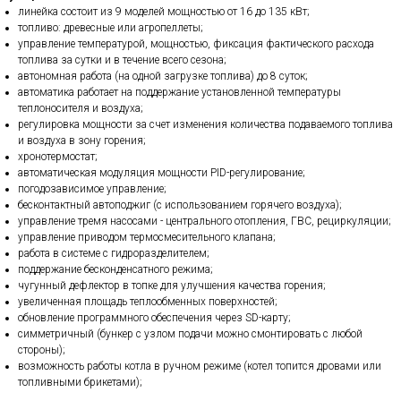
линейка состоит из 9 моделей мощностью от 16 до 135 кВт;
топливо: древесные или агропеллеты;
управление температурой, мощностью, фиксация фактического расхода
топлива за сутки и в течение всего сезона;
автономная работа (на одной загрузке топлива) до 8 суток;
автоматика работает на поддержание установленной температуры
теплоносителя и воздуха;
регулировка мощности за счет изменения количества подаваемого топлива
и воздуха в зону горения;
хронотермостат;
автоматическая модуляция мощности PID-регулирование;
погодозависимое управление;
бесконтактный автоподжиг (с использованием горячего воздуха);
управление тремя насосами - центрального отопления, ГВС, рециркуляции;
управление приводом термосмесительного клапана;
работа в системе с гидроразделителем;
поддержание бесконденсатного режима;
чугунный дефлектор в топке для улучшения качества горения;
увеличенная площадь теплообменных поверхностей;
обновление программного обеспечения через SD-карту;
симметричный (бункер с узлом подачи можно смонтировать с любой
стороны);
возможность работы котла в ручном режиме (котел топится дровами или
топливными брикетами);