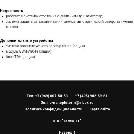
Надежность
работает в системах отопления с давлением до 3 атмосфер;
система защиты от заклинивания шнеков: автоматический реверс движения
шнеков.
Дополнительные устройства
система автоматического золоудаления (опция)
модуль GSM-Wi0-Fi (опция);
блок-ТЭН (опция).
Тел: +7 (969) 007-50-53
+7 (495) 902-59-81
Эл. почта teploterm@inbox.ru
Политика конфиденциальности
Карта сайта
ООО "Тепло ТТ"
Наверх