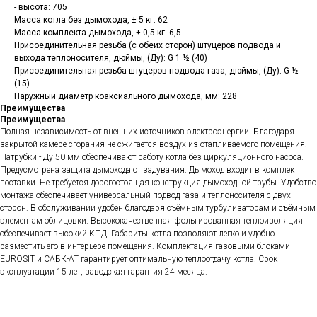
- высота: 705
Масса котла без дымохода, ± 5 кг: 62
Масса комплекта дымохода, ± 0,5 кг: 6,5
Присоединительная резьба (с обеих сторон) штуцеров подвода и
выхода теплоносителя, дюймы, (Ду): G 1 ½ (40)
Присоединительная резьба штуцеров подвода газа, дюймы, (Ду): G ½
(15)
Наружный диаметр коаксиального дымохода, мм: 228
Преимущества
Преимущества
Полная независимость от внешних источников электроэнергии. Благодаря
закрытой камере сгорания не сжигается воздух из отапливаемого помещения.
Патрубки - Ду 50 мм обеспечивают работу котла без циркуляционного насоса.
Предусмотрена защита дымохода от задувания. Дымоход входит в комплект
поставки. Не требуется дорогостоящая конструкция дымоходной трубы. Удобство
монтажа обеспечивает универсальный подвод газа и теплоносителя с двух
сторон. В обслуживании удобен благодаря съёмным турбулизаторам и съёмным
элементам облицовки. Высококачественная фольгированная теплоизоляция
обеспечивает высокий КПД. Габариты котла позволяют легко и удобно
разместить его в интерьере помещения. Комплектация газовыми блоками
EUROSIT и САБК-АТ гарантирует оптимальную теплоотдачу котла. Срок
эксплуатации 15 лет, заводская гарантия 24 месяца.