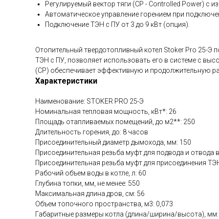
Регулируемый вектор тяги (СP - Controlled Power) с 
Автоматическое управление горением при подключен
Подключение ТЭН с ПУ от 3 до 9 кВт (опция).
Отопительный твердотопливный котел Stoker Pro 25-Э п
ТЭН с ПУ, позволяет использовать его в системе с вы
(CP) обеспечивает эффективную и продолжительную ра
Характеристики
Наименование: STOKER PRO 25-Э
Номинальная тепловая мощность, кВт*: 26
Площадь отапливаемых помещений, до м2**: 250
Длительность горения, до: 8 часов
Присоединительный диаметр дымохода, мм: 150
Присоединительная резьба муфт для подвода и отвода в
Присоединительная резьба муфт для присоединения ТЭН
Рабочий объем воды в котле, л: 60
Глубина топки, мм, не менее: 550
Максимальная длина дров, см: 56
Объем топочного пространства, м3: 0,073
Габаритные размеры котла (длина/ширина/высота), мм: 6