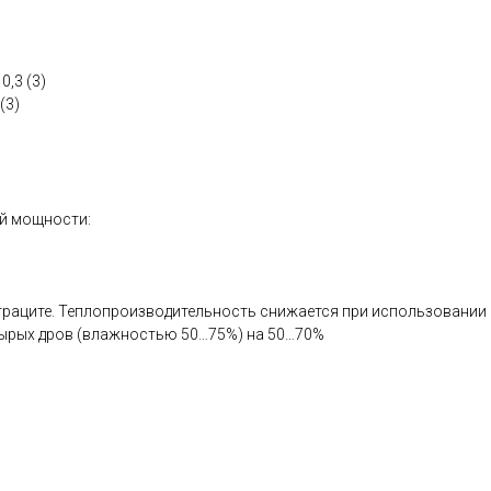
0,3 (3)
(3)
ой мощности:
траците. Теплопроизводительность снижается при использовании ка
%, сырых дров (влажностью 50…75%) на 50…70%