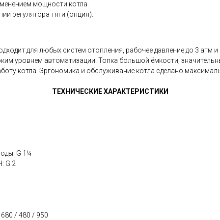
изменением мощности котла.
ии регулятора тяги (опция).
одходит для любых систем отопления, рабочее давление до 3 атм 
соким уровнем автоматизации. Топка большой ёмкости, значительн
боту котла. Эргономика и обслуживание котла сделано максимал
ТЕХНИЧЕСКИЕ ХАРАКТЕРИСТИКИ
оды: G 1¼
: G 2
80 / 480 / 950