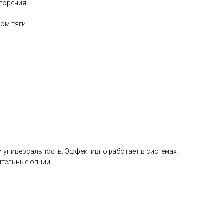
 горения
ром тяги
и универсальность. Эффективно работает в системах
ительные опции
.