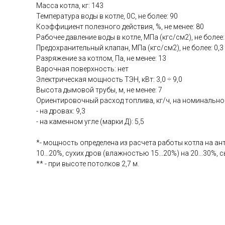
Масса котла, кг: 143
Температура воды в котле, 0С, не более: 90
Коэффициент полезного действия, %, не менее: 80
Рабочее давление воды в котле, МПа (кгс/см2), не более: 
Предохранительный клапан, МПа (кгс/см2), не более: 0,3 
Разряжение за котлом, Па, не менее: 13
Варочная поверхность: нет
Электрическая мощность ТЭН, кВт: 3,0 ÷ 9,0
Высота дымовой трубы, м, не менее: 7
Ориентировочный расход топлива, кг/ч, на номинальн
- на дровах: 9,3
- на каменном угле (марки Д): 5,5
*- мощность определена из расчета работы котла на ан
10...20%, сухих дров (влажностью 15...20%) на 20...30
** - при высоте потолков 2,7 м.