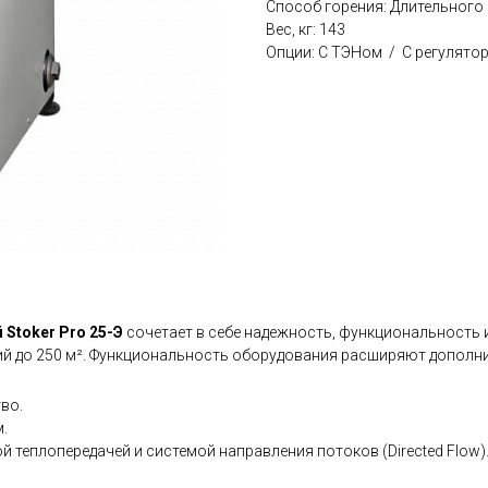
Способ горения: Длительного
Вес, кг: 143
Опции: С ТЭНом / С регулято
Stoker Pro 25-Э
сочетает в себе надежность, функциональность 
ий до 250 м². Функциональность оборудования расширяют дополн
во.
.
 теплопередачей и системой направления потоков (Directed Flow)