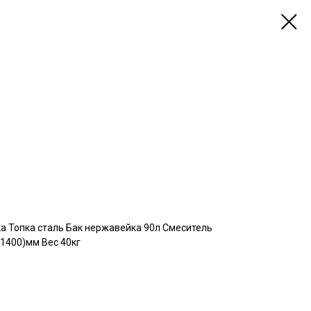
а Топка сталь Бак нержавейка 90л Смеситель
(1400)мм Вес 40кг