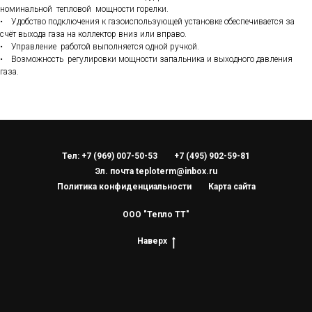
номинальной тепловой мощности горелки.
• Удобство подключения к газоиспользующей установке обеспечивается за
счёт выхода газа на коллектор вниз или вправо.
• Управление работой выполняется одной ручкой.
• Возможность регулировки мощности запальника и выходного давления
газа.
Тел: +7 (969) 007-50-53
+7 (495) 902-59-81
Эл. почта teploterm@inbox.ru
Политика конфиденциальности
Карта сайта
ООО "Тепло ТТ"
Наверх