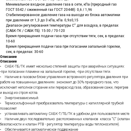
Минимальное входное давление газа в сети, кПа (природный газ
ГОСТ 5542 / сжиженный газ ГОСТ 20448): 0,6 / 1,96
Стабилизированное давление газа на выходе из блока автоматики
при давлении от 1,3 до 3 кПа, кПа: 0,9±0,15
Диапазон регулирования температуры С˚ для воздуха, в пределах
(САБК-ТК / САБК-ТБ): 15-30 / 70-120
Время прекращения подачи газа при отсутствии тяги, сек, в пределах:
10-60
Время прекращения подачи газа при погасании запальной горелки,
сек, в пределах: 30-60
Описание
Описание
• САБК-ТБ/ТК имеет несколько степеней защиты при аварийных ситуациях:
-при погасании пламени на запальной горелке, -при отсутствии тяги.
• Наличие в газовом блоке управления встроенного регулятора давления при
работе на повышенных давлениях экономит до 30% природного газа, что
исключает неполное сгорание или перерасход газа, образование сажи, перегрев
и выход из строя котла.
• Энергонезависимый.
• Термосильфонный преобразователь температуры с капиллярной трубкой
позволяет
• устанавливать автоматику САБК-Т/ТБ/ТК в удобном для пользователя месте.
• Наличие двух последовательно расположенных клапанов класса "С" (клапан
безопасности и клапан РТВ - регулятор температуры воды теплоносителя).
• Обеспечивается автоматическое поддержание