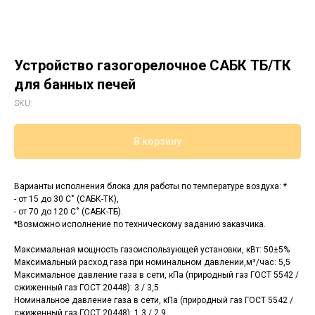
Устройство газогорелочное САБК ТБ/ТК
для банных печей
SKU:
В корзину
Варианты исполнения блока для работы по температуре воздуха: *
- от 15 до 30 С˚ (САБК-ТК),
- от 70 до 120 С˚ (САБК-ТБ).
*Возможно исполнение по техническому заданию заказчика.
Максимальная мощность газоиспользующей установки, кВт: 50±5%
Максимальный расход газа при номинальном давлении,м³/час: 5,5
Максимальное давление газа в сети, кПа (природный газ ГОСТ 5542 /
сжиженный газ ГОСТ 20448): 3 / 3,5
Номинальное давление газа в сети, кПа (природный газ ГОСТ 5542 /
сжиженный газ ГОСТ 20448): 1,3 / 2,9