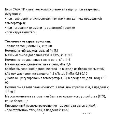
Блок САБК ТР имеет несколько степеней защиты при аварийных
ситуациях:
• при перегреве теплоносителя (при наличии датчика предельной
температуры);
• при погасании пламени на запальной горелке;
• при нарушении тяги.
Технические характеристики:
Тепловая мощность ГГУ, кВт: 50
Номинальный расход газа, м3/ч: 5,1
Максимальное давление газа в сети, кПа: 3,0
Номинальное давление газа в сети, кПа: 1,3
Минимальное давление газа в сети, кПа: 0,6
Стабилизированное давление газа на выходе из блока автоматики,
кПа при давлении на входе от 1,3 кПа до 3 кПа: 0,9±0,15
Диапазон регулирования температуры, ˚С, в пределах, для: -воды 50-
90
Номинальная тепловая мощность запальной горелки, кВт, в пределах:
1,3±0,3
Масса комплекта автоматики без газогорелочного устройства (ГГУ),
кг, не более: 1,5
Инерционный период прекращения подачи газа автоматикой:
- при отсутствии тяги, сек, в пределах: 10-60