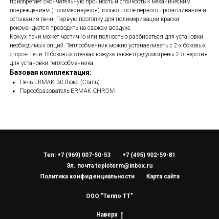
приобретает окончательную прочность и стойкость к механическим
повреждениям (полимеризуется) только после первого протапливания и
остывания печи. Первую протопку для полимеризации краски
рекомендуется проводить на свежем воздухе.
Кожух печи может частично или полностью разбираться для установки
необходимых опций. Теплообменник можно устанавливать с 2-х боковых
сторон печи. В боковых стенках кожуха также предусмотрены 2 отверстия
для установки теплообменника.
Базовая комплектация:
Печь ERMAK 30 Люкс (Сталь)
Парообразователь ERMAK CHROM
Тел: +7 (969) 007-50-53
+7 (495) 902-59-81
Эл. почта teploterm@inbox.ru
Политика конфиденциальности
Карта сайта
ООО "Тепло ТТ"
Наверх