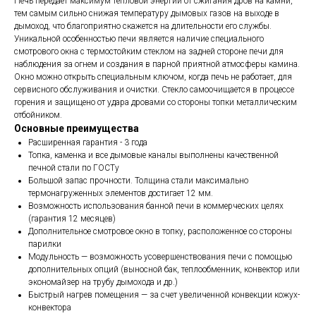
Печь передает максимум тепловой энергии от сжигания дров на камни,
тем самым сильно снижая температуру дымовых газов на выходе в
дымоход, что благоприятно скажется на длительности его службы.
Уникальной особенностью печи является наличие специального
смотрового окна с термостойким стеклом на задней стороне печи для
наблюдения за огнем и создания в парной приятной атмосферы камина.
Окно можно открыть специальным ключом, когда печь не работает, для
сервисного обслуживания и очистки. Стекло самоочищается в процессе
горения и защищено от удара дровами со стороны топки металлическим
отбойником.
Основные преимущества
Расширенная гарантия - 3 года
Топка, каменка и все дымовые каналы выполнены качественной
печной стали по ГОСТу
Большой запас прочности. Толщина стали максимально
термонагруженных элементов достигает 12 мм.
Возможность использования банной печи в коммерческих целях
(гарантия 12 месяцев)
Дополнительное смотровое окно в топку, расположенное со стороны
парилки
Модульность — возможность усовершенствования печи с помощью
дополнительных опций (выносной бак, теплообменник, конвектор или
экономайзер на трубу дымохода и др.)
Быстрый нагрев помещения — за счет увеличенной конвекции кожух-
конвектора