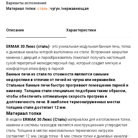
Варианты исполнения:
Материал топки:
сталь /
чугун /нержавеющая
Описание
Характеристики
ERMAK 30 Люкс (сталь)
- это уникальная модульная банная печь, топка
и дымовые каналы которой выполнены из стали. Встроенная закрытая
каменка с дверцей и парообразователь помогают получать настоящий
сухой перегретый мелкодисперсный пар, который создает мягкую и
комфортную атмосферу в парной.
Банные печи из стали
по стоимости являются самыми
недорогими в отличии от печей из чугуна или нержавейки.
Стальные банные печи быстро прогревают помещение парной и
каменку. Толщина стали специально подобрана таким образом,
чтобы обеспечить оптимальную скорость прогрева и
долговечность печи. В наиболее термонагруженных местах
толщина стали достигает 12 мм.
Материал топки
В модели
ERMAK 30 Люкс (Сталь)
материалом для изготовления топки,
каменки и системы газоходов является конструкционная углеродистая
сталь. Толщина в местах максимальных термических нагрузок
составляет 12 мм, свода топки - 8 мм, стенок топки и дымовых каналов -