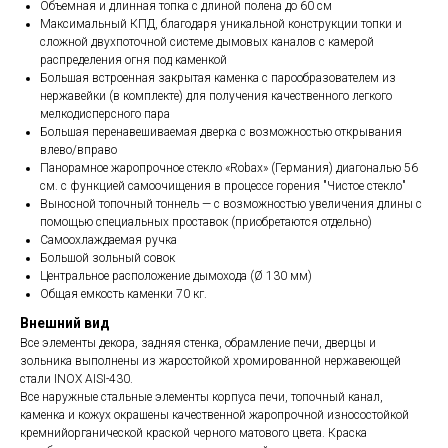
Объемная и длинная топка с длиной полена до 60 см
Максимальный КПД, благодаря уникальной конструкции топки и
сложной двухпоточной системе дымовых каналов с камерой
распределения огня под каменкой
Большая встроенная закрытая каменка с парообразователем из
нержавейки (в комплекте) для получения качественного легкого
мелкодисперсного пара
Большая перенавешиваемая дверка с возможностью открывания
влево/вправо
Панорамное жаропрочное стекло «Robax» (Германия) диагональю 56
см. с функцией самоочищения в процессе горения "Чистое стекло"
Выносной топочный тоннель — с возможностью увеличения длины с
помощью специальных проставок (приобретаются отдельно)
Самоохлаждаемая ручка
Большой зольный совок
Центральное расположение дымохода (Ø 130 мм)
Общая емкость каменки 70 кг.
Внешний вид
Все элементы декора, задняя стенка, обрамление печи, дверцы и
зольника выполнены из жаростойкой хромированной нержавеющей
стали INOX AISI-430.
Все наружные стальные элементы корпуса печи, топочный канал,
каменка и кожух окрашены качественной жаропрочной износостойкой
кремнийорганической краской черного матового цвета. Краска