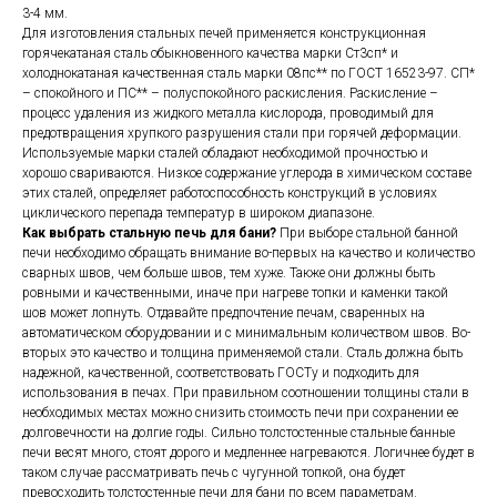
3-4 мм.
Для изготовления стальных печей применяется конструкционная
горячекатаная сталь обыкновенного качества марки Ст3сп* и
холоднокатаная качественная сталь марки 08пс** по ГОСТ 16523-97. СП*
– спокойного и ПС** – полуспокойного раскисления. Раскисление –
процесс удаления из жидкого металла кислорода, проводимый для
предотвращения хрупкого разрушения стали при горячей деформации.
Используемые марки сталей обладают необходимой прочностью и
хорошо свариваются. Низкое содержание углерода в химическом составе
этих сталей, определяет работоспособность конструкций в условиях
циклического перепада температур в широком диапазоне.
Как выбрать стальную печь для бани?
При выборе стальной банной
печи необходимо обращать внимание во-первых на качество и количество
сварных швов, чем больше швов, тем хуже. Также они должны быть
ровными и качественными, иначе при нагреве топки и каменки такой
шов может лопнуть. Отдавайте предпочтение печам, сваренных на
автоматическом оборудовании и с минимальным количеством швов. Во-
вторых это качество и толщина применяемой стали. Сталь должна быть
надежной, качественной, соответствовать ГОСТу и подходить для
использования в печах. При правильном соотношении толщины стали в
необходимых местах можно снизить стоимость печи при сохранении ее
долговечности на долгие годы. Сильно толстостенные стальные банные
печи весят много, стоят дорого и медленнее нагреваются. Логичнее будет в
таком случае рассматривать печь с чугунной топкой, она будет
превосходить толстостенные печи для бани по всем параметрам.