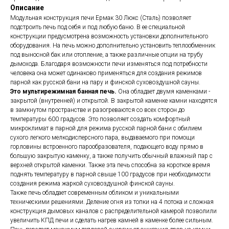
Описание
Модульная конструкция печи Ермак 30 Люкс (Сталь) позволяет
подстроить печь под себя и под любую баню. В ее специальной
конструкции предусмотрена возможность установки дополнительного
оборудования. На печь можно дополнительно установить теплообменник
под выносной бак или отопление, а также различные опции на трубу
дымохода. Благодаря возможности печи изменяться под потребности
человека она может одинаково применяться для создания режимов
парной как русской бани на пару и финской суховоздушной сауны.
Это мультирежимная банная печь.
Она обладает двумя каменками -
закрытой (внутренней) и открытой. В закрытой каменке камни находятся
в замкнутом пространстве и разогреваются со всех сторон до
температуры 600 градусов. Это позволяет создать комфортный
микроклимат в парной для режима русской парной бани с обилием
сухого легкого мелкодисперсного пара, выдаваемого при помощи
горловины встроенного парообразователя, подающего воду прямо в
большую закрытую каменку, а также получить обычный влажный пар с
верхней открытой каменки. Также эта печь способна за короткое время
поднять температуру в парной свыше 100 градусов при необходимости
создания режима жаркой суховоздушной финской сауны.
Также печь обладает современным обликом и уникальными
техническими решениями. Деление огня из топки на 4 потока и сложная
конструкция дымовых каналов с распределительной камерой позволили
увеличить КПД печи и сделать нагрев камней в каменке более сильным.