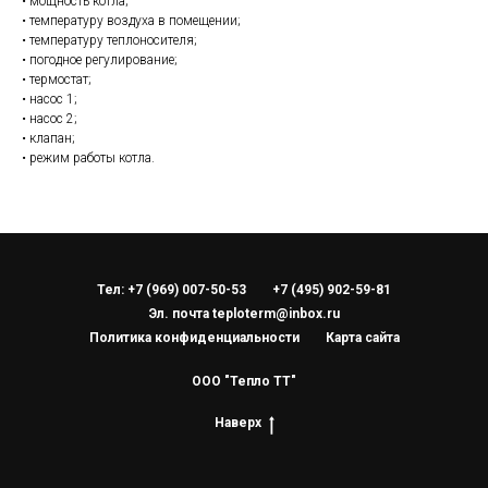
• мощность котла;
• температуру воздуха в помещении;
• температуру теплоносителя;
• погодное регулирование;
• термостат;
• насос 1;
• насос 2;
• клапан;
• режим работы котла.
Тел: +7 (969) 007-50-53
+7 (495) 902-59-81
Эл. почта teploterm@inbox.ru
Политика конфиденциальности
Карта сайта
ООО "Тепло ТТ"
Наверх