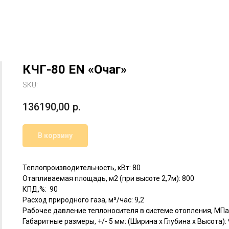
КЧГ-80 EN «Очаг»
SKU:
136190,00
р.
В корзину
Теплопроизводительность, кВт: 80
Отапливаемая площадь, м2 (при высоте 2,7м): 800
КПД,%: 90
Расход природного газа, м³/час: 9,2
Рабочее давление теплоносителя в системе отопления, МПа (
Габаритные размеры, +/- 5 мм: (Ширина х Глубина х Высота)