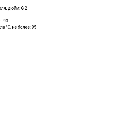
ля, дюйм: G 2
..90
а °C, не более: 95