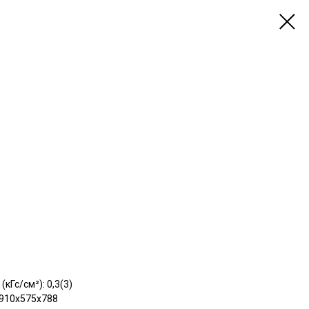
кГс/см²): 0,3(3)
: 910х575х788