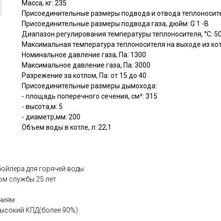
Масса, кг: 235
Присоединительные размеры подвода и отвода теплоносите
Присоединительные размеры подвода газа, дюйм: G 1 -В
Диапазон регулирования температуры теплоносителя, °C: 50.
Максимальная температура теплоносителя на выходе из котл
Номинальное давление газа, Па: 1300
Максимальное давление газа, Па: 3000
Разрежение за котлом, Па: от 15 до 40
Присоединительные размеры дымохода:
- площадь поперечного сечения, см²: 315
- высота,м: 5
- диаметр,мм: 200
Объем воды в котле, л: 22,1
ойлера для горячей воды
ом службы 25 лет
ниям
высокий КПД(более 90%)