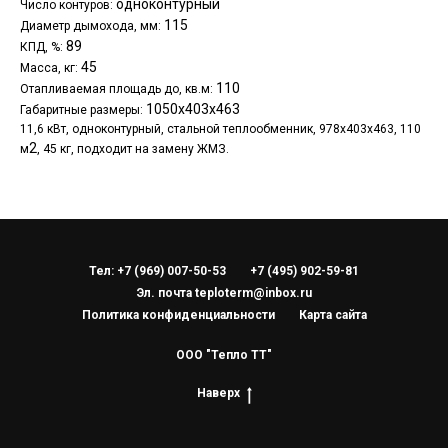
одноконтурный
Число контуров:
115
Диаметр дымохода, мм:
89
КПД, %:
45
Масса, кг:
110
Отапливаемая площадь до, кв.м:
1050х403х463
Габаритные размеры:
11,6 кВт, одноконтурный, стальной теплообменник, 978х403х463, 110
2
м
, 45 кг, подходит на замену ЖМЗ.
Тел: +7 (969) 007-50-53
+7 (495) 902-59-81
Эл. почта teploterm@inbox.ru
Политика конфиденциальности
Карта сайта
ООО "Тепло ТТ"
Наверх