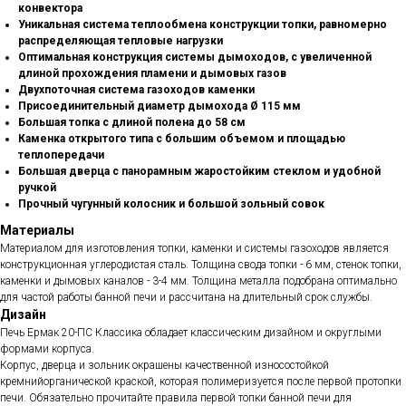
конвектора
Уникальная система теплообмена конструкции топки, равномерно
распределяющая тепловые нагрузки
Оптимальная конструкция системы дымоходов, с увеличенной
длиной прохождения пламени и дымовых газов
Двухпоточная система газоходов каменки
Присоединительный диаметр дымохода Ø 115 мм
Большая топка с длиной полена до 58 см
Каменка открытого типа с большим объемом и площадью
теплопередачи
Большая дверца с панорамным жаростойким стеклом и удобной
ручкой
Прочный чугунный колосник и большой зольный совок
Материалы
Материалом для изготовления топки, каменки и системы газоходов является
конструкционная углеродистая сталь. Толщина свода топки - 6 мм, стенок топки,
каменки и дымовых каналов - 3-4 мм. Толщина металла подобрана оптимально
для частой работы банной печи и рассчитана на длительный срок службы.
Дизайн
Печь Ермак 20-ПС Классика обладает классическим дизайном и округлыми
формами корпуса.
Корпус, дверца и зольник окрашены качественной износостойкой
кремнийорганической краской, которая полимеризуется после первой протопки
печи. Обязательно прочитайте правила первой топки банной печи для