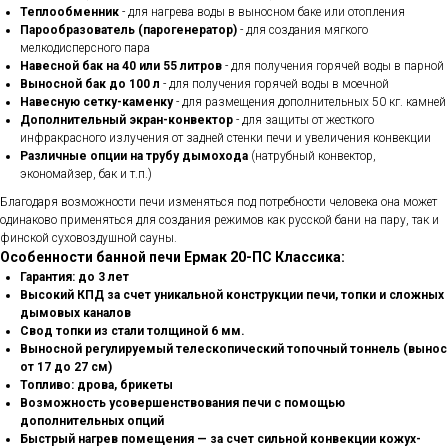
Теплообменник
- для нагрева воды в выносном баке или отопления
Парообразователь (парогенератор)
- для создания мягкого
мелкодисперсного пара
Навесной бак на 40 или 55 литров
- для получения горячей воды в парной
Выносной бак до 100 л
- для получения горячей воды в моечной
Навесную сетку-каменку
- для размещения дополнительных 50 кг. камней
Дополнительный экран-конвектор
- для защиты от жесткого
инфракрасного излучения от задней стенки печи и увеличения конвекции
Различные опции на трубу дымохода
(натрубный конвектор,
экономайзер, бак и т.п.)
Благодаря возможности печи изменяться под потребности человека она может
одинаково применяться для создания режимов как русской бани на пару, так и
финской суховоздушной сауны.
Особенности банной печи Ермак 20-ПС Классика:
Гарантия: до 3 лет
Высокий КПД за счет уникальной конструкции печи, топки и сложных
дымовых каналов
Свод топки из стали толщиной 6 мм.
Выносной регулируемый телескопический топочный тоннель (вынос
от 17 до 27 см)
Топливо: дрова, брикеты
Возможность усовершенствования печи с помощью
дополнительных опций
Быстрый нагрев помещения — за счет сильной конвекции кожух-