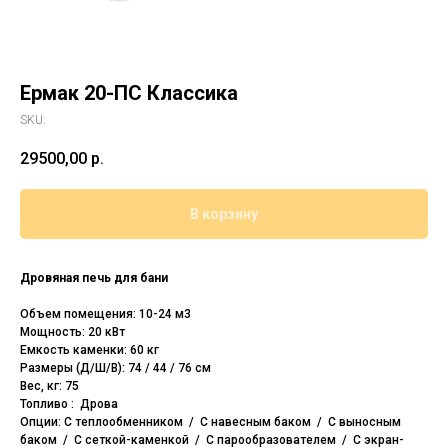
Ермак 20-ПС Классика
SKU:
29500,00
р.
В корзину
Дровяная печь для бани
Объем помещения: 10-24 м3
Мощность: 20 кВт
Емкость каменки: 60 кг
Размеры (Д/Ш/В): 74 / 44 / 76 см
Вес, кг: 75
Топливо : Дрова
Опции: С теплообменником / С навесным баком / С выносным
баком / С сеткой-каменкой / С парообразователем / С экран-