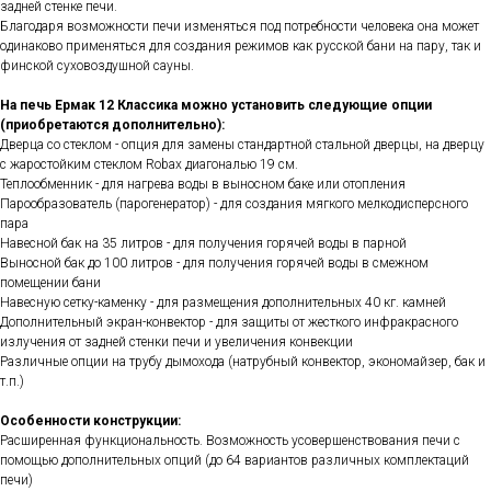
задней стенке печи.
Благодаря возможности печи изменяться под потребности человека она может
одинаково применяться для создания режимов как русской бани на пару, так и
финской суховоздушной сауны.
На печь Ермак 12 Классика можно установить следующие опции
(приобретаются дополнительно):
Дверца со стеклом - опция для замены стандартной стальной дверцы, на дверцу
с жаростойким стеклом Robax диагональю 19 см.
Теплообменник - для нагрева воды в выносном баке или отопления
Парообразователь (парогенератор) - для создания мягкого мелкодисперсного
пара
Навесной бак на 35 литров - для получения горячей воды в парной
Выносной бак до 100 литров - для получения горячей воды в смежном
помещении бани
Навесную сетку-каменку - для размещения дополнительных 40 кг. камней
Дополнительный экран-конвектор - для защиты от жесткого инфракрасного
излучения от задней стенки печи и увеличения конвекции
Различные опции на трубу дымохода (натрубный конвектор, экономайзер, бак и
т.п.)
Особенности конструкции:
Расширенная функциональность. Возможность усовершенствования печи с
помощью дополнительных опций (до 64 вариантов различных комплектаций
печи)