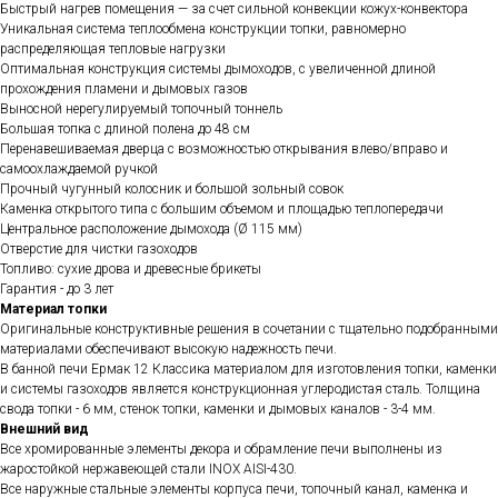
Быстрый нагрев помещения — за счет сильной конвекции кожух-конвектора
Уникальная система теплообмена конструкции топки, равномерно
распределяющая тепловые нагрузки
Оптимальная конструкция системы дымоходов, с увеличенной длиной
прохождения пламени и дымовых газов
Выносной нерегулируемый топочный тоннель
Большая топка с длиной полена до 48 см
Перенавешиваемая дверца с возможностью открывания влево/вправо и
самоохлаждаемой ручкой
Прочный чугунный колосник и большой зольный совок
Каменка открытого типа с большим объемом и площадью теплопередачи
Центральное расположение дымохода (Ø 115 мм)
Отверстие для чистки газоходов
Топливо: сухие дрова и древесные брикеты
Гарантия - до 3 лет
Материал топки
Оригинальные конструктивные решения в сочетании с тщательно подобранными
материалами обеспечивают высокую надежность печи.
В банной печи Ермак 12 Классика материалом для изготовления топки, каменки
и системы газоходов является конструкционная углеродистая сталь. Толщина
свода топки - 6 мм, стенок топки, каменки и дымовых каналов - 3-4 мм.
Внешний вид
Все хромированные элементы декора и обрамление печи выполнены из
жаростойкой нержавеющей стали INOX AISI-430.
Все наружные стальные элементы корпуса печи, топочный канал, каменка и