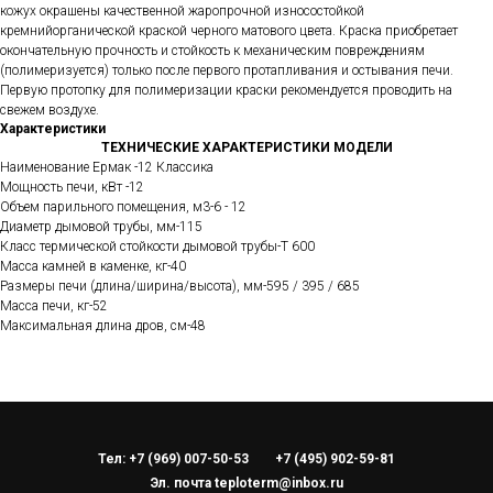
кожух окрашены качественной жаропрочной износостойкой
кремнийорганической краской черного матового цвета. Краска приобретает
окончательную прочность и стойкость к механическим повреждениям
(полимеризуется) только после первого протапливания и остывания печи.
Первую протопку для полимеризации краски рекомендуется проводить на
свежем воздухе.
Характеристики
ТЕХНИЧЕСКИЕ ХАРАКТЕРИСТИКИ МОДЕЛИ
Наименование Ермак -12 Классика
Мощность печи, кВт -12
Объем парильного помещения, м3-6 - 12
Диаметр дымовой трубы, мм-115
Класс термической стойкости дымовой трубы-Т 600
Масса камней в каменке, кг-40
Размеры печи (длина/ширина/высота), мм-595 / 395 / 685
Масса печи, кг-52
Максимальная длина дров, см-48
Тел: +7 (969) 007-50-53
+7 (495) 902-59-81
Эл. почта teploterm@inbox.ru