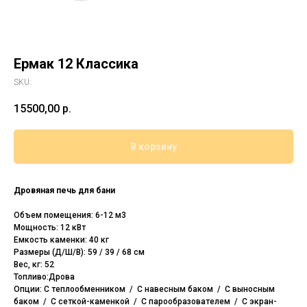
Ермак 12 Классика
SKU:
15500,00
р.
В корзину
Дровяная печь для бани
Объем помещения: 6-12 м3
Мощность: 12 кВт
Емкость каменки: 40 кг
Размеры (Д/Ш/В): 59 / 39 / 68 см
Вес, кг: 52
Топливо:Дрова
Опции: С теплообменником / С навесным баком / С выносным
баком / С сеткой-каменкой / С парообразователем / С экран-