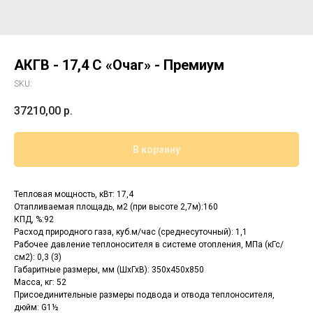
АКГВ - 17,4 С «Очаг» - Премиум
SKU:
37210,00
р.
В корзину
Тепловая мощность, кВт: 17,4
Отапливаемая площадь, м2 (при высоте 2,7м):160
КПД, %:92
Расход природного газа, куб.м/час (среднесуточный): 1,1
Рабочее давление теплоносителя в системе отопления, МПа (кГс/
см2): 0,3 (3)
Габаритные размеры, мм (ШхГхВ): 350х450х850
Масса, кг: 52
Присоединительные размеры подвода и отвода теплоносителя,
дюйм: G1½