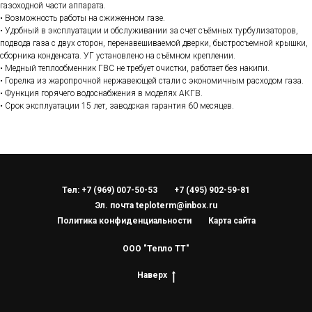
газоходной части аппарата.
• Возможность работы на сжиженном газе.
• Удобный в эксплуатации и обслуживании за счет съёмных турбулизаторов,
подвода газа с двух сторон, перенавешиваемой дверки, быстросъемной крышки,
сборника конденсата. УГ установлено на съёмном креплении.
• Медный теплообменник ГВС не требует очистки, работает без накипи.
• Горелка из жаропрочной нержавеющей стали с экономичным расходом газа.
• Функция горячего водоснабжения в моделях АКГВ.
• Срок эксплуатации 15 лет, заводская гарантия 60 месяцев.
Тел: +7 (969) 007-50-53
+7 (495) 902-59-81
Эл. почта teploterm@inbox.ru
Политика конфиденциальности
Карта сайта
ООО "Тепло ТТ"
Наверх