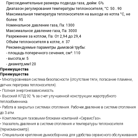
Присоединительные размеры подвода газа, дюйм: G½
Диапазон регулирования температуры теплоносителя, °C: 50...90
Максимальная температура теплоносителя на выходе из котла °C, не
более: 95
Номинальное давление газа, Па: 1300
Максимальное давление газа, Па: 3000
Разрежение за котлом, Па: От 2,94 до 29,4
Объём теплоносителя в котле, л: 37
Рекомендуемые параметры дымовой трубы:
- площадь поперечного сечения, см²: 110
- высота,м: 5
- диаметр,мм120
Преимущества
Преимущества
• Многоуровневая система безопасности (отсутствие тяги, погасание пламени,
датчик перегрева теплоносителя).
• Полная энергонезависимость.
• Высокий КПД 92 % за счет улучшенной конструкции жаротрубного
теплообменника.
• Работа в закрытых системах отопления. Рабочее давление в системе отопления
до 3 атм.
• Комплектация газовыми блоками компаний «СервисГаз».
• Указатель давления в системе отопления и температуры теплоносителя
(термоманометр).
• Специальное крепление дымосборника для удобства сервисного обслуживания